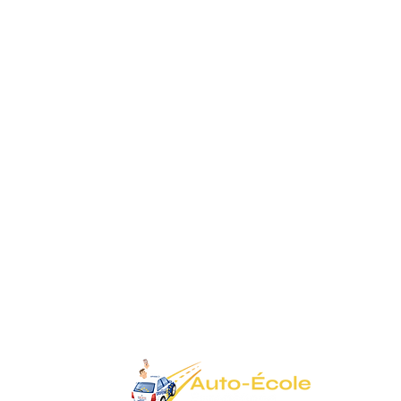
Ixelles
Avenue Brillat Savarin 6, 1050 Ixelles
02/648.95.67
autoecoleeuropeenne.ixelles@gmail.com