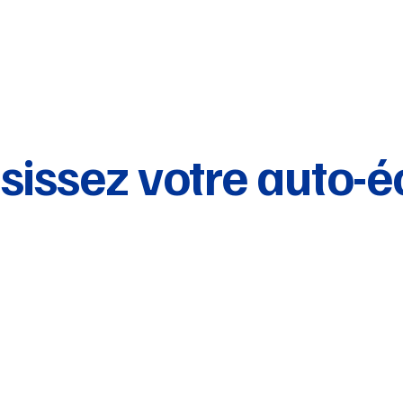
sissez votre auto-é
Auderghem
Bld du Souverain 99, 1160 Auderghem
(Face au Carrefour d'Auderghem.)
02/672.46.46